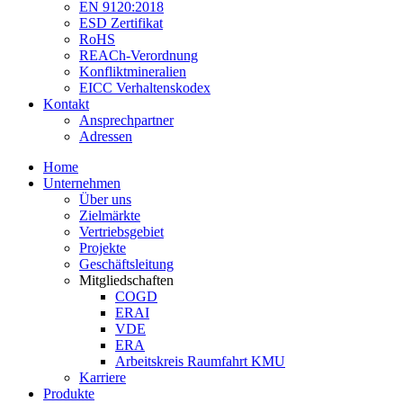
EN 9120:2018
ESD Zertifikat
RoHS
REACh-Verordnung
Konfliktmineralien
EICC Verhaltenskodex
Kontakt
Ansprechpartner
Adressen
Home
Unternehmen
Über uns
Zielmärkte
Vertriebsgebiet
Projekte
Geschäftsleitung
Mitgliedschaften
COGD
ERAI
VDE
ERA
Arbeitskreis Raumfahrt KMU
Karriere
Produkte