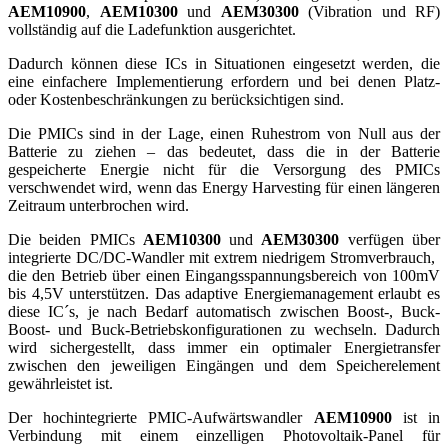
AEM10900
,
AEM10300
und
AEM30300
(Vibration und RF)
vollständig auf die Ladefunktion ausgerichtet.
Dadurch können diese ICs in Situationen eingesetzt werden, die
eine einfachere Implementierung erfordern und bei denen Platz-
oder Kostenbeschränkungen zu berücksichtigen sind.
Die PMICs sind in der Lage, einen Ruhestrom von Null aus der
Batterie zu ziehen – das bedeutet, dass die in der Batterie
gespeicherte Energie nicht für die Versorgung des PMICs
verschwendet wird, wenn das Energy Harvesting für einen längeren
Zeitraum unterbrochen wird.
Die beiden PMICs
AEM10300
und
AEM30300
verfügen über
integrierte DC/DC-Wandler mit extrem niedrigem Stromverbrauch,
die den Betrieb über einen Eingangsspannungsbereich von 100mV
bis 4,5V unterstützen. Das adaptive Energiemanagement erlaubt es
diese IC´s, je nach Bedarf automatisch zwischen Boost-, Buck-
Boost- und Buck-Betriebskonfigurationen zu wechseln. Dadurch
wird sichergestellt, dass immer ein optimaler Energietransfer
zwischen den jeweiligen Eingängen und dem Speicherelement
gewährleistet ist.
Der hochintegrierte PMIC-Aufwärtswandler
AEM10900
ist in
Verbindung mit einem einzelligen Photovoltaik-Panel für