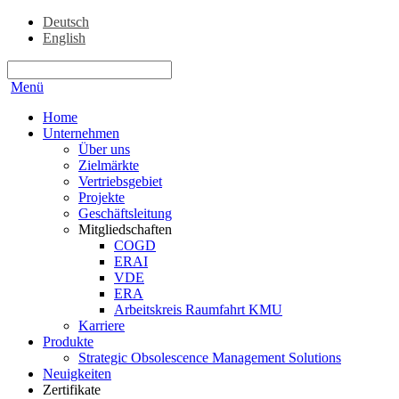
Deutsch
English
Menü
Home
Unternehmen
Über uns
Zielmärkte
Vertriebsgebiet
Projekte
Geschäftsleitung
Mitgliedschaften
COGD
ERAI
VDE
ERA
Arbeitskreis Raumfahrt KMU
Karriere
Produkte
Strategic Obsolescence Management Solutions
Neuigkeiten
Zertifikate