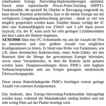
solarbasierte Energy Harvesting-Implementierungen optimiert.
Durch seine superschnelle Power-Point-Tracking (MPPT)-
Funktionalität, die speziell für Objekte in Bewegung eingestellt ist,
kann dieser
Baustein sicherstellen, dass er die meiste Energie aus der
verfügbaren Umgebungsbeleuchtung gewinnt – damit so viel wie
möglich gespeichert werden kann. Darüber hinaus verfügt der IC
über eine Kaltstartfähigkeit von 250mV und 5 μW input power
(typical), d.h. der IC kann auch bei sehr geringen Lichtintensitäten
mit dem Laden der Batterie beginnen.
AEM10900
führt eine I²C-Schnittstelle ein, um die Anzahl der Pins
zu minimieren und eine größere Anzahl von möglichen
Konfigurationen zu bieten. Er bietet eine Reihe von Funktionen, wie
z.B. einen thermischen Batterieschutz, einen Joule-Zähler, der den
Benutzer über die Menge der gewonnenen Energie informiert,
sowie einen Versandmodus, in dem die Batterie nicht geladen
werden kann. Hauptanwendungen dieses PMICs sind tragbare
Verbraucherprodukte und am Körper getragene medizinische
Überwachungsgeräte.
Diese neuen Batterieladegeräte PMICs benötigen extrem geringe
Anzahl von externen Komponenten.
Das bedeutet, dass Energy-Harvesting-Funktionalität hinzugefügt
werden kann, während die Materialkosten niedrig bleiben und nur
sehr wenig Platz auf der Platine benötigt wird.