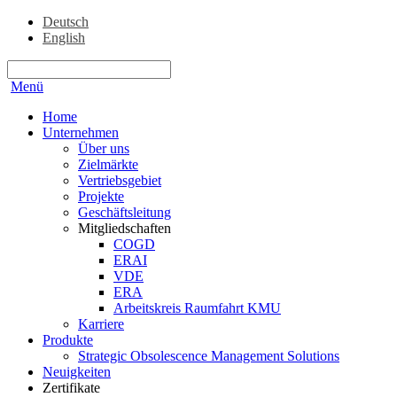
Deutsch
English
Menü
Home
Unternehmen
Über uns
Zielmärkte
Vertriebsgebiet
Projekte
Geschäftsleitung
Mitgliedschaften
COGD
ERAI
VDE
ERA
Arbeitskreis Raumfahrt KMU
Karriere
Produkte
Strategic Obsolescence Management Solutions
Neuigkeiten
Zertifikate