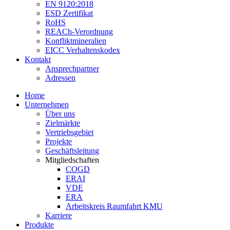
EN 9120:2018
ESD Zertifikat
RoHS
REACh-Verordnung
Konfliktmineralien
EICC Verhaltenskodex
Kontakt
Ansprechpartner
Adressen
Home
Unternehmen
Über uns
Zielmärkte
Vertriebsgebiet
Projekte
Geschäftsleitung
Mitgliedschaften
COGD
ERAI
VDE
ERA
Arbeitskreis Raumfahrt KMU
Karriere
Produkte