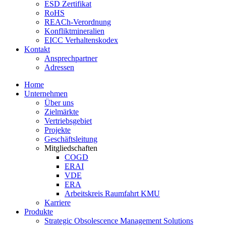
ESD Zertifikat
RoHS
REACh-Verordnung
Konfliktmineralien
EICC Verhaltenskodex
Kontakt
Ansprechpartner
Adressen
Home
Unternehmen
Über uns
Zielmärkte
Vertriebsgebiet
Projekte
Geschäftsleitung
Mitgliedschaften
COGD
ERAI
VDE
ERA
Arbeitskreis Raumfahrt KMU
Karriere
Produkte
Strategic Obsolescence Management Solutions